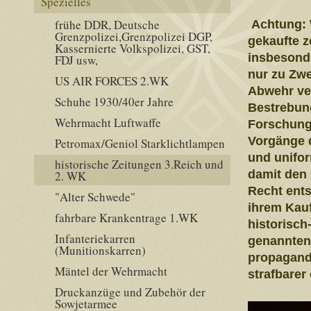
Spezielles
frühe DDR, Deutsche
Achtung: 
Grenzpolizei,Grenzpolizei DGP,
gekaufte z
Kassernierte Volkspolizei, GST,
insbesonde
FDJ usw,
nur zu Zwe
US AIR FORCES 2.WK
Abwehr ve
Schuhe 1930/40er Jahre
Bestrebung
Wehrmacht Luftwaffe
Forschung,
Vorgänge d
Petromax/Geniol Starklichtlampen
und unifo
historische Zeitungen 3.Reich und
damit den
2. WK
Recht ents
"Alter Schwede"
ihrem Kauf
fahrbare Krankentrage 1.WK
historisch
Infanteriekarren
genannten
(Munitionskarren)
propagandi
Mäntel der Wehrmacht
strafbarer
Druckanzüge und Zubehör der
Sowjetarmee