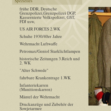
Spezielles
frühe DDR, Deutsche
Grenzpolizei,Grenzpolizei DGP,
Kassernierte Volkspolizei, GST,
FDJ usw,
US AIR FORCES 2.WK
Schuhe 1930/40er Jahre
Wehrmacht Luftwaffe
Petromax/Geniol Starklichtlampen
historische Zeitungen 3.Reich und
2. WK
"Alter Schwede"
fahrbare Krankentrage 1.WK
Infanteriekarren
(Munitionskarren)
Mäntel der Wehrmacht
Druckanzüge und Zubehör der
Sowjetarmee