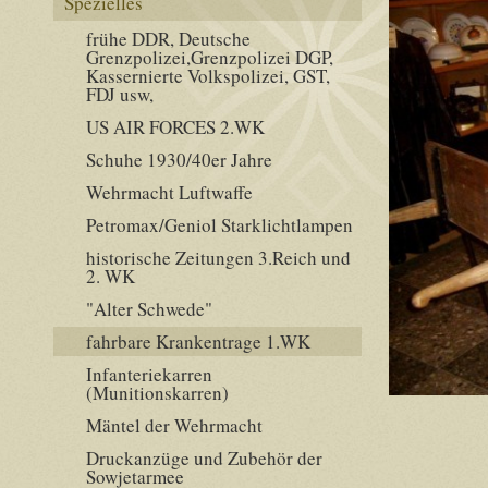
Spezielles
frühe DDR, Deutsche
Grenzpolizei,Grenzpolizei DGP,
Kassernierte Volkspolizei, GST,
FDJ usw,
US AIR FORCES 2.WK
Schuhe 1930/40er Jahre
Wehrmacht Luftwaffe
Petromax/Geniol Starklichtlampen
historische Zeitungen 3.Reich und
2. WK
"Alter Schwede"
fahrbare Krankentrage 1.WK
Infanteriekarren
(Munitionskarren)
Mäntel der Wehrmacht
Druckanzüge und Zubehör der
Sowjetarmee