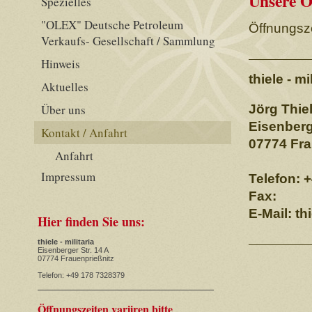
Unsere Ö
Spezielles
"OLEX" Deutsche Petroleum
Öffnungsze
Verkaufs- Gesellschaft / Sammlung
Hinweis
thiele - mi
Aktuelles
Über uns
Jörg Thie
Eisenberg
Kontakt / Anfahrt
07774 Fra
Anfahrt
Impressum
Telefon: 
Fax:
E-Mail: th
Hier finden Sie uns:
thiele - militaria
Eisenberger Str. 14 A
07774 Frauenprießnitz
Telefon: +49 178 7328379
Öffnungszeiten variiren bitte